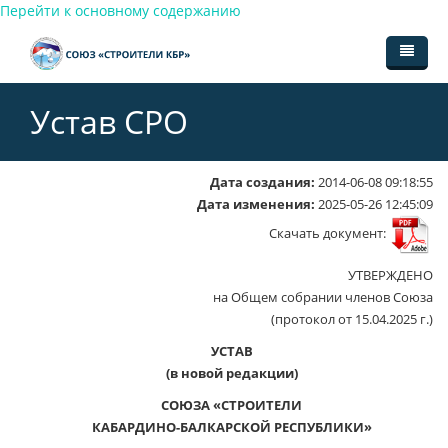
Перейти к основному содержанию
Главная
Устав СРО
Органы СРО
Членство в СРО
Структура СРО
Дата создания:
2014-06-08 09:18:55
Дата изменения:
2025-05-26 12:45:09
Документы
Общее собрание членов
Вступление
Скачать документ:
Новости
Совет Союза
Размеры взносов
Устав СРО
УТВЕРЖДЕНО
на Общем собрании членов Союза
Контакты
Генеральный директор
Прекращение членства
Внутренние документы
(протокол от 15.04.2025 г.)
Участники
Контрольная комиссия
Решения генерального директора
УСТАВ
(в новой редакции)
Ревизионная комиссия
Протоколы общего собрания
СОЮЗА «СТРОИТЕЛИ
Дисциплинарная комиссия
Протоколы Совета
КАБАРДИНО-БАЛКАРСКОЙ РЕСПУБЛИКИ»