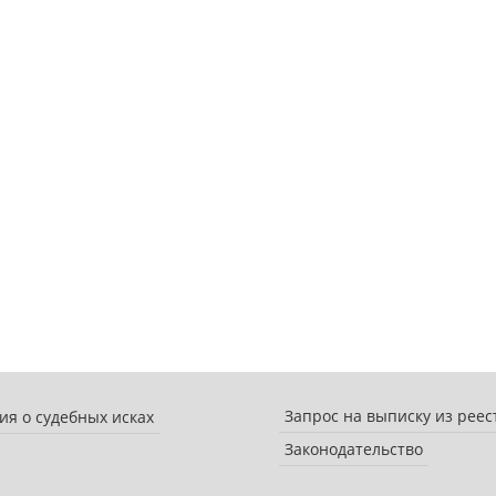
Запрос на выписку из реес
я о судебных исках
Законодательство