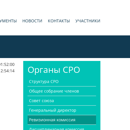
УМЕНТЫ
НОВОСТИ
КОНТАКТЫ
УЧАСТНИКИ
01:52:00
Органы СРО
12:54:14
Структура СРО
Общее собрание членов
Совет союза
Генеральный директор
Ревизионная комиссия
Дисциплинарная комиссия