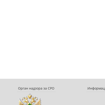
Орган надзора за СРО
Информаци