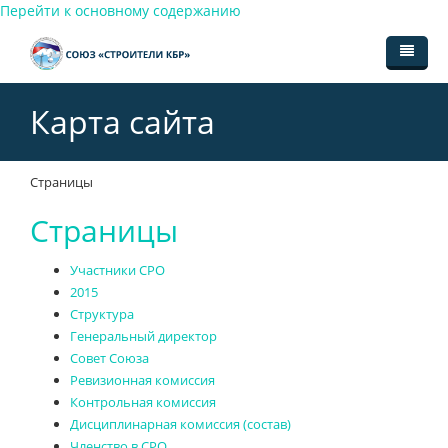
Перейти к основному содержанию
Главная
Карта сайта
Органы СРО
Членство в СРО
Структура СРО
Страницы
Страницы
Документы
Общее собрание членов
Вступление
Новости
Совет Союза
Размеры взносов
Устав СРО
Участники СРО
2015
Контакты
Генеральный директор
Прекращение членства
Внутренние документы
Структура
Генеральный директор
Участники
Контрольная комиссия
Решения генерального директора
Совет Союза
Ревизионная комиссия
Ревизионная комиссия
Протоколы общего собрания
Контрольная комиссия
Дисциплинарная комиссия
Протоколы Совета
Дисциплинарная комиссия (состав)
Членство в СРО